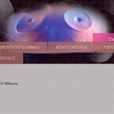
Co
UMENTS ET GAMMES
RÉACCORDAGE
VID
ONTACT
 G# 980euros