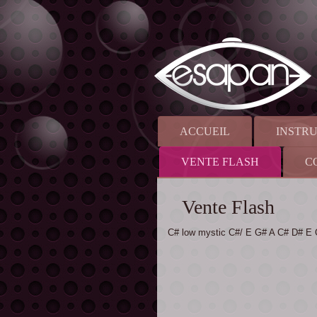
ACCUEIL
INSTR
VENTE FLASH
C
Vente Flash
C# low mystic C#/ E G# A C# D# E