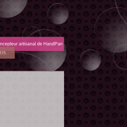
ncepteur artisanal de HandPan
EOS