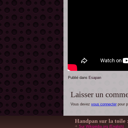
Publié dans
Esapan
Laisser un comme
Vous devez
vous connecter
pour p
Handpan
sur la toile 
Sur Wikipédia.org (English)