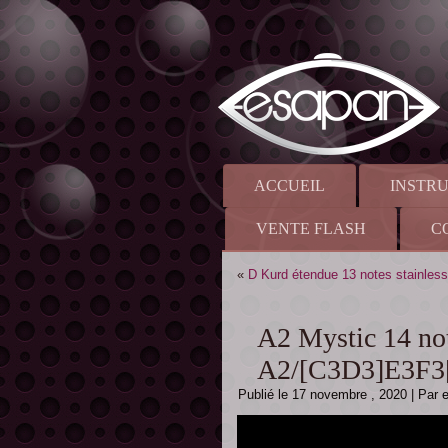
ACCUEIL
INSTR
VENTE FLASH
C
«
D Kurd étendue 13 notes stainl
A2 Mystic 14 not
A2/[C3D3]E3F3
Publié le
17 novembre , 2020
|
Par