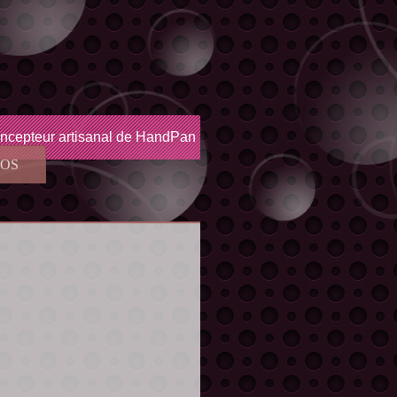
ncepteur artisanal de HandPan
EOS