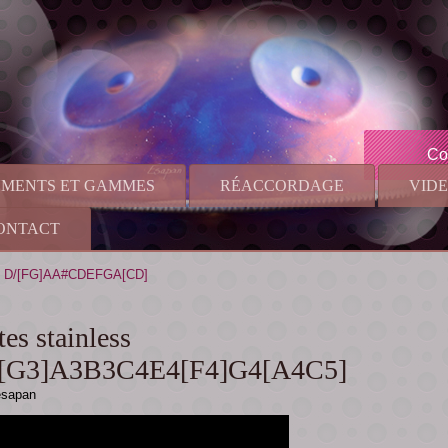
Co
UMENTS ET GAMMES
RÉACCORDAGE
VID
ONTACT
ess D/[FG]AA#CDEFGA[CD]
es stainless
[G3]A3B3C4E4[F4]G4[A4C5]
esapan