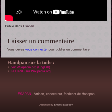
Publié dans
Esapan
Laisser un commentaire
Vous devez
vous connecter
pour publier un commentaire.
Handpan
sur la toile :
Sur Wikipédia.org (English)
Le HANG sur Wikipédia.org
.
ESAPAN
- Artisan, concepteur, fabricant de Handpan
Designed by
Emeric Bacquey
.