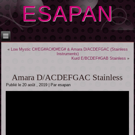
ESAPAN
«
Low Mystic C#/EG#AC#D#EG# & Amara D/ACDEFGAC (Stainless
Instruments)
Kurd E/BCDEF#GAB Stainless
»
Amara D/ACDEFGAC Stainless
Publié le
20 août , 2019
|
Par
esapan